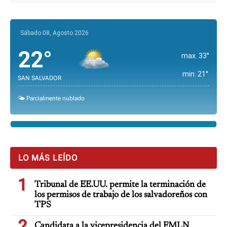
Sábado 08, Agosto 2026
22°
max. 33°
min. 21°
SAN SALVADOR
🌤️ Parcialmente nublado
LO MÁS LEÍDO
1
Tribunal de EE.UU. permite la terminación de
los permisos de trabajo de los salvadoreños con
TPS
2
Candidata a la vicepresidencia del FMLN