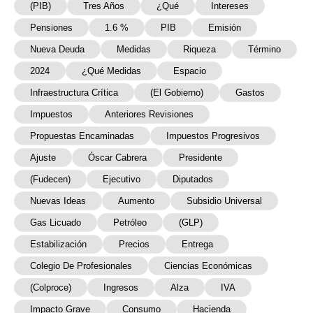
(PIB)
Tres Años
¿Qué
Intereses
Pensiones
1.6 %
PIB
Emisión
Nueva Deuda
Medidas
Riqueza
Término
2024
¿Qué Medidas
Espacio
Infraestructura Crítica
(el Gobierno)
Gastos
Impuestos
Anteriores Revisiones
Propuestas Encaminadas
Impuestos Progresivos
Ajuste
Óscar Cabrera
Presidente
(Fudecen)
Ejecutivo
Diputados
Nuevas Ideas
Aumento
Subsidio Universal
Gas Licuado
Petróleo
(GLP)
Estabilización
Precios
Entrega
Colegio De Profesionales
Ciencias Económicas
(Colproce)
Ingresos
Alza
IVA
Impacto Grave
Consumo
Hacienda