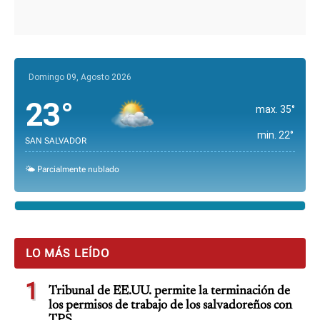
Domingo 09, Agosto 2026
23°
max. 35°
min. 22°
SAN SALVADOR
🌤️ Parcialmente nublado
LO MÁS LEÍDO
1
Tribunal de EE.UU. permite la terminación de
los permisos de trabajo de los salvadoreños con