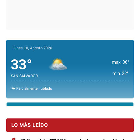
Lunes 10, Agosto 2026
33°
max. 36°
min. 22°
SAN SALVADOR
🌤️ Parcialmente nublado
LO MÁS LEÍDO