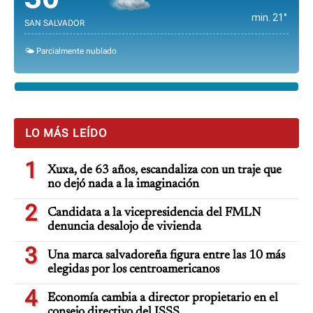
min. 21°
SAN SALVADOR
🌤️ Parcialmente nublado
LO MÁS LEÍDO
1
Xuxa, de 63 años, escandaliza con un traje que
no dejó nada a la imaginación
2
Candidata a la vicepresidencia del FMLN
denuncia desalojo de vivienda
3
Una marca salvadoreña figura entre las 10 más
elegidas por los centroamericanos
4
Economía cambia a director propietario en el
consejo directivo del ISSS