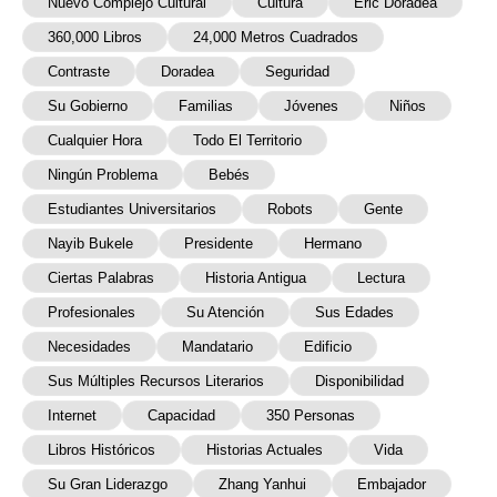
Nuevo Complejo Cultural
Cultura
Eric Doradea
360,000 Libros
24,000 Metros Cuadrados
Contraste
Doradea
Seguridad
Su Gobierno
Familias
Jóvenes
Niños
Cualquier Hora
Todo El Territorio
Ningún Problema
Bebés
Estudiantes Universitarios
Robots
Gente
Nayib Bukele
Presidente
Hermano
Ciertas Palabras
Historia Antigua
Lectura
Profesionales
Su Atención
Sus Edades
Necesidades
Mandatario
Edificio
Sus Múltiples Recursos Literarios
Disponibilidad
Internet
Capacidad
350 Personas
Libros Históricos
Historias Actuales
Vida
Su Gran Liderazgo
Zhang Yanhui
Embajador