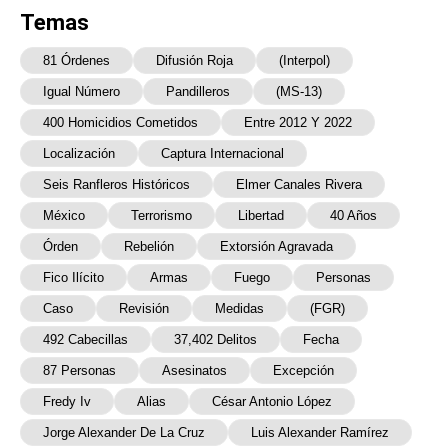
Temas
81 Órdenes
Difusión Roja
(Interpol)
Igual Número
Pandilleros
(MS-13)
400 Homicidios Cometidos
Entre 2012 Y 2022
Localización
Captura Internacional
Seis Ranfleros Históricos
Elmer Canales Rivera
México
Terrorismo
Libertad
40 Años
Órden
Rebelión
Extorsión Agravada
Fico Ilícito
Armas
Fuego
Personas
Caso
Revisión
Medidas
(FGR)
492 Cabecillas
37,402 Delitos
Fecha
87 Personas
Asesinatos
Excepción
Fredy Iv
Alias
César Antonio López
Jorge Alexander De La Cruz
Luis Alexander Ramírez