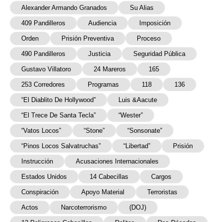
Alexander Armando Granados
Su Alias
409 Pandilleros
Audiencia
Imposición
Orden
Prisión Preventiva
Proceso
490 Pandilleros
Justicia
Seguridad Pública
Gustavo Villatoro
24 Mareros
165
253 Corredores
Programas
118
136
“El Diablito De Hollywood”
Luis &Aacute
“El Trece De Santa Tecla”
“Wester”
“Vatos Locos”
“Stone”
“Sonsonate”
“Pinos Locos Salvatruchas”
“Libertad”
Prisión
Instrucción
Acusaciones Internacionales
Estados Unidos
14 Cabecillas
Cargos
Conspiración
Apoyo Material
Terroristas
Actos
Narcoterrorismo
(DOJ)