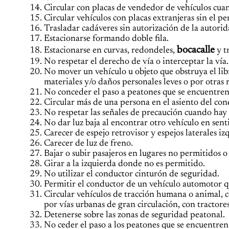
Circular con placas de vendedor de vehículos cua
Circular vehículos con placas extranjeras sin el 
Trasladar cadáveres sin autorización de la autori
Estacionarse formando doble fila.
bocacalle
Estacionarse en curvas, redondeles,
y t
No respetar el derecho de vía o interceptar la vía.
No mover un vehículo u objeto que obstruya el libr
materiales y/o daños personales leves o por otras
No conceder el paso a peatones que se encuentren
Circular más de una persona en el asiento del con
No respetar las señales de precaución cuando hay t
No dar luz baja al encontrar otro vehículo en sent
Carecer de espejo retrovisor y espejos laterales i
Carecer de luz de freno.
Bajar o subir pasajeros en lugares no permitidos o
Girar a la izquierda donde no es permitido.
No utilizar el conductor cinturón de seguridad.
Permitir el conductor de un vehículo automotor qu
Circular vehículos de tracción humana o animal, 
por vías urbanas de gran circulación, con tractore
Detenerse sobre las zonas de seguridad peatonal.
No ceder el paso a los peatones que se encuentren