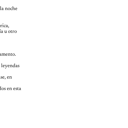
 la noche
rica,
ía u otro
lamento.
r leyendas
se, en
dos en esta