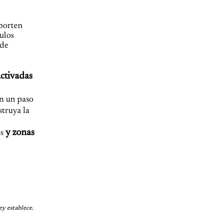
 porten
ulos
 de
activadas
en un paso
truya la
y zonas
s
ey establece.