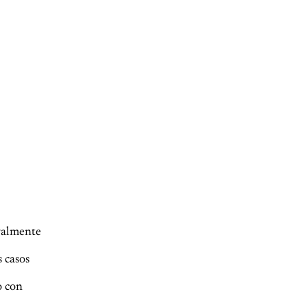
egalmente
 casos
o con