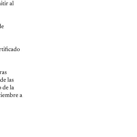
tir al
de
rtificado
ras
de las
o de la
iciembre a