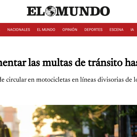
A
NACIONALES
EL MUNDO
OPINIÓN
DEPORTES
ESCENA
IA
ntar las multas de tránsito h
 circular en motocicletas en líneas divisorias de lo