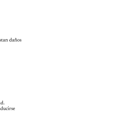
istan daños
ad.
nducirse