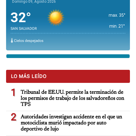
Domingo 09, Agosto 2026
32°
max. 35°
min. 21°
SAN SALVADOR
🌡️ Cielos despejados
LO MÁS LEÍDO
1
Tribunal de EE.UU. permite la terminación de
los permisos de trabajo de los salvadoreños con
TPS
2
Autoridades investigan accidente en el que un
motociclista murió impactado por auto
deportivo de lujo