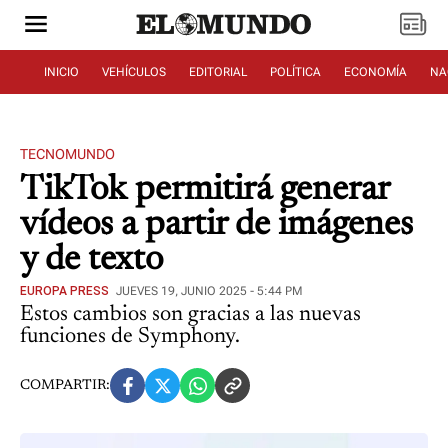
INICIO
VEHÍCULOS
EDITORIAL
POLÍTICA
ECONOMÍA
NA
TECNOMUNDO
TikTok permitirá generar
vídeos a partir de imágenes
y de texto
EUROPA PRESS
JUEVES 19, JUNIO 2025 - 5:44 PM
Estos cambios son gracias a las nuevas
funciones de Symphony.
COMPARTIR: