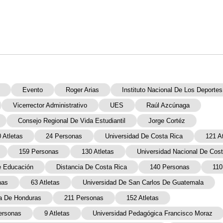
Evento
Roger Arias
Instituto Nacional De Los Deportes
Vicerrector Administrativo
UES
Raúl Azcúnaga
Consejo Regional De Vida Estudiantil
Jorge Cortéz
 Atletas
24 Personas
Universidad De Costa Rica
121 A
159 Personas
130 Atletas
Universidad Nacional De Cost
e Educación
Distancia De Costa Rica
140 Personas
110
nas
63 Atletas
Universidad De San Carlos De Guatemala
a De Honduras
211 Personas
152 Atletas
ersonas
9 Atletas
Universidad Pedagógica Francisco Moraz