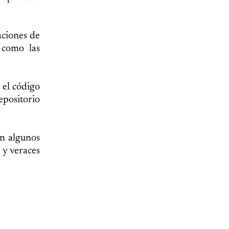
aciones de
 como las
 el código
repositorio
on algunos
 y veraces