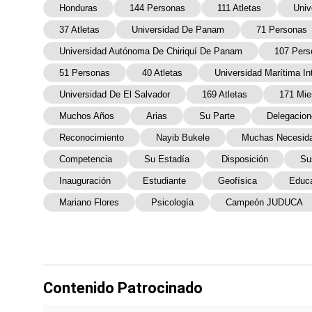
Honduras
144 Personas
111 Atletas
Univ
37 Atletas
Universidad De Panam
71 Personas
Universidad Autónoma De Chiriquí De Panam
107 Pers
51 Personas
40 Atletas
Universidad Marítima I
Universidad De El Salvador
169 Atletas
171 Mi
Muchos Años
Arias
Su Parte
Delegacion
Reconocimiento
Nayib Bukele
Muchas Necesid
Competencia
Su Estadía
Disposición
Su
Inauguración
Estudiante
Geofísica
Educa
Mariano Flores
Psicología
Campeón JUDUCA
Contenido Patrocinado