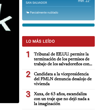
min. 22°
SAN SALVADOR
🌤️ Parcialmente nublado
LO MÁS LEÍDO
1
Tribunal de EE.UU. permite la
terminación de los permisos de
trabajo de los salvadoreños con
TPS
2
Candidata a la vicepresidencia
del FMLN denuncia desalojo de
vivienda
3
Xuxa, de 63 años, escandaliza
con un traje que no dejó nada a
la imaginación