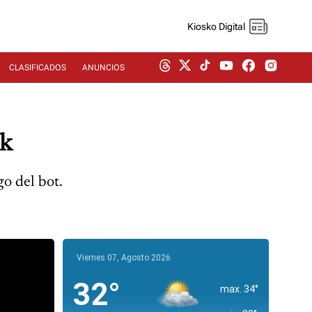
Kiosko Digital
CLASIFICADOS
ANUNCIOS
ok
go del bot.
Viernes 07, Agosto 2026
32°
max. 34°