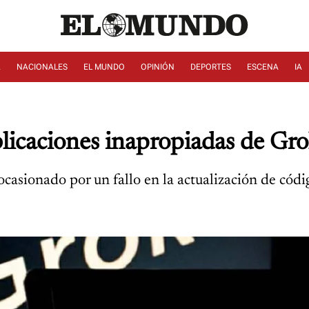
A
NACIONALES
EL MUNDO
OPINIÓN
DEPORTES
ESCENA
IA
blicaciones inapropiadas de Gr
asionado por un fallo en la actualización de códi