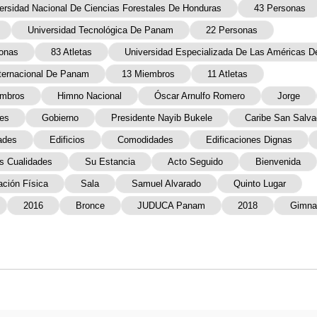
ersidad Nacional De Ciencias Forestales De Honduras
43 Personas
Universidad Tecnológica De Panam
22 Personas
onas
83 Atletas
Universidad Especializada De Las Américas 
nternacional De Panam
13 Miembros
11 Atletas
embros
Himno Nacional
Óscar Arnulfo Romero
Jorge
es
Gobierno
Presidente Nayib Bukele
Caribe San Salva
ades
Edificios
Comodidades
Edificaciones Dignas
s Cualidades
Su Estancia
Acto Seguido
Bienvenida
ción Física
Sala
Samuel Alvarado
Quinto Lugar
2016
Bronce
JUDUCA Panam
2018
Gimna