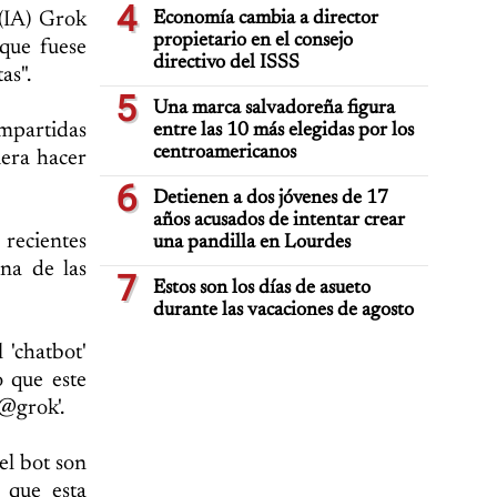
4
 (IA) Grok
Economía cambia a director
propietario en el consejo
 que fuese
directivo del ISSS
as".
5
Una marca salvadoreña figura
ompartidas
entre las 10 más elegidas por los
centroamericanos
iera hacer
6
Detienen a dos jóvenes de 17
años acusados de intentar crear
recientes
una pandilla en Lourdes
na de las
7
Estos son los días de asueto
durante las vacaciones de agosto
'chatbot'
o que este
'@grok'.
el bot son
 que esta