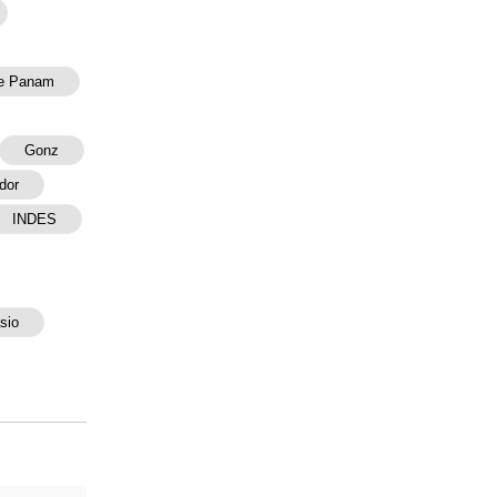
De Panam
Gonz
dor
INDES
sio