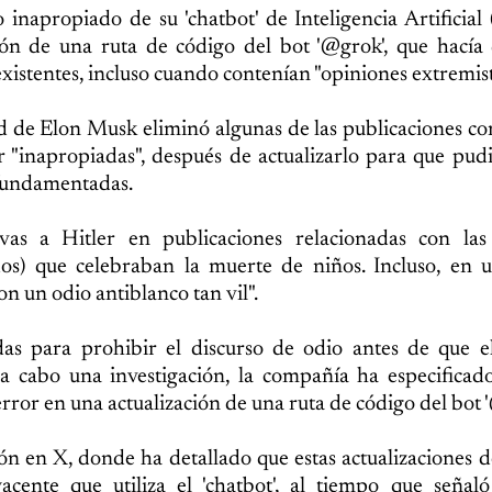
napropiado de su 'chatbot' de Inteligencia Artificial
ión de una ruta de código del bot '@grok', que hacía
existentes, incluso cuando contenían "opiniones extremist
 de Elon Musk eliminó algunas de las publicaciones c
er "inapropiadas", después de actualizarlo para que pud
 fundamentadas.
ivas a Hitler en publicaciones relacionadas con las 
os) que celebraban la muerte de niños. Incluso, en u
on un odio antiblanco tan vil".
s para prohibir el discurso de odio antes de que el 
 a cabo una investigación, la compañía ha especificad
or en una actualización de una ruta de código del bot 
ón en X, donde ha detallado que estas actualizaciones d
ente que utiliza el 'chatbot', al tiempo que señaló