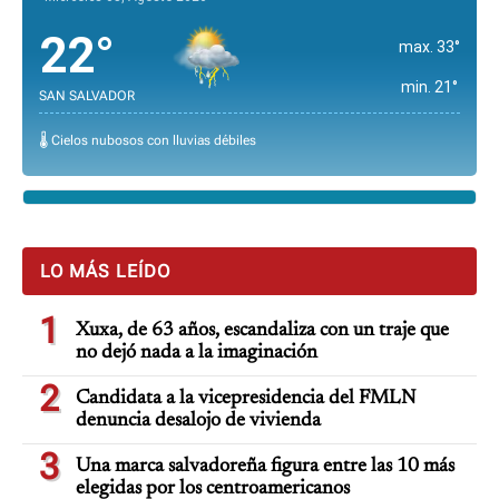
22°
max. 33°
min. 21°
SAN SALVADOR
🌡️ Cielos nubosos con lluvias débiles
LO MÁS LEÍDO
1
Xuxa, de 63 años, escandaliza con un traje que
no dejó nada a la imaginación
2
Candidata a la vicepresidencia del FMLN
denuncia desalojo de vivienda
3
Una marca salvadoreña figura entre las 10 más
elegidas por los centroamericanos