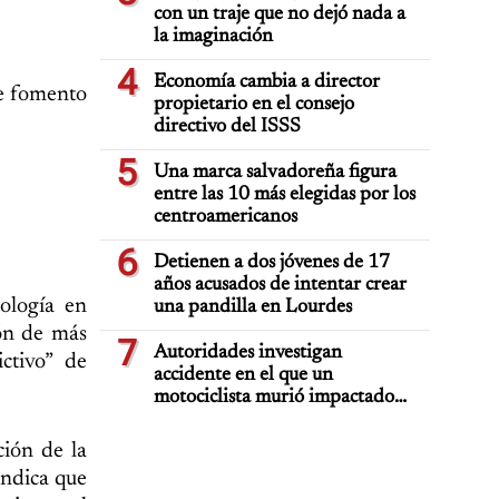
con un traje que no dejó nada a
la imaginación
4
Economía cambia a director
de fomento
propietario en el consejo
directivo del ISSS
5
Una marca salvadoreña figura
entre las 10 más elegidas por los
centroamericanos
6
Detienen a dos jóvenes de 17
años acusados de intentar crear
ología en
una pandilla en Lourdes
ión de más
7
Autoridades investigan
ctivo” de
accidente en el que un
motociclista murió impactado
por auto deportivo de lujo
ción de la
 indica que