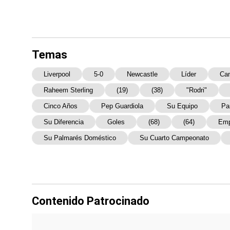
Temas
Liverpool
5-0
Newcastle
Líder
Ca
Raheem Sterling
(19)
(38)
"Rodri"
Cinco Años
Pep Guardiola
Su Equipo
Pa
Su Diferencia
Goles
(68)
(64)
Emp
Su Palmarés Doméstico
Su Cuarto Campeonato
Contenido Patrocinado