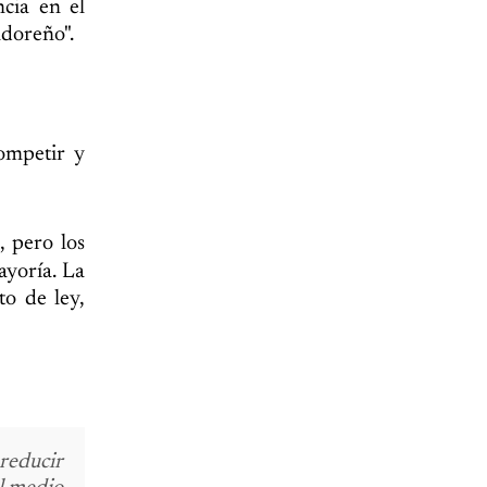
ncia en el
adoreño".
competir y
, pero los
ayoría. La
to de ley,
 reducir