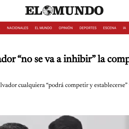
A
NACIONALES
EL MUNDO
OPINIÓN
DEPORTES
ESCENA
IA
dor “no se va a inhibir” la com
lvador cualquiera “podrá competir y establecerse