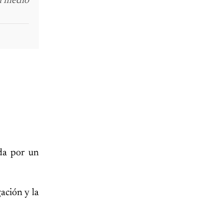
el medio
ida por un
gación y la