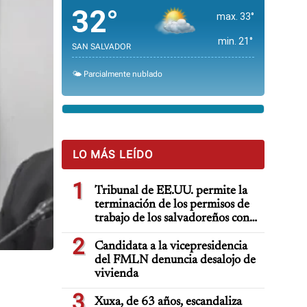
32°
max. 33°
min. 21°
SAN SALVADOR
🌤️ Parcialmente nublado
LO MÁS LEÍDO
1
Tribunal de EE.UU. permite la
terminación de los permisos de
trabajo de los salvadoreños con
TPS
2
Candidata a la vicepresidencia
del FMLN denuncia desalojo de
vivienda
3
Xuxa, de 63 años, escandaliza