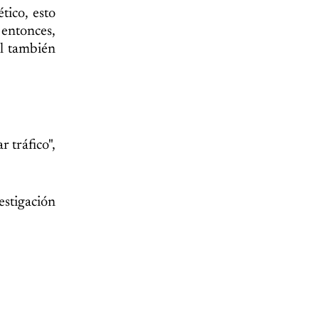
tico, esto
 entonces,
el también
 tráfico",
estigación